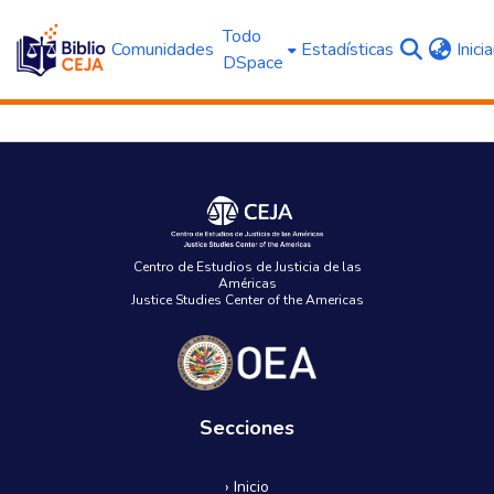
Todo
Comunidades
Estadísticas
Inici
DSpace
Centro de Estudios de Justicia de las
Américas
Justice Studies Center of the Americas
Secciones
› Inicio