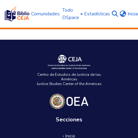
Todo
Comunidades
Estadísticas
Inici
DSpace
Centro de Estudios de Justicia de las
Américas
Justice Studies Center of the Americas
Secciones
› Inicio