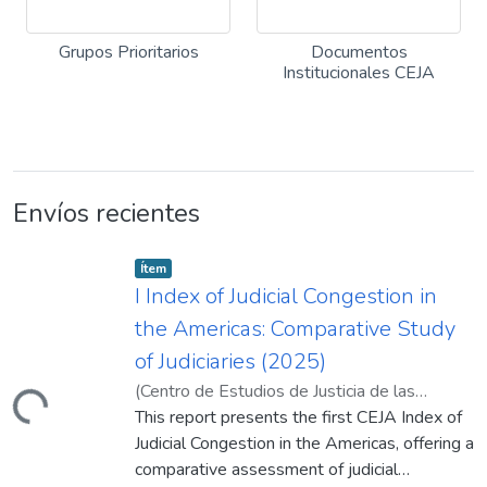
Grupos Prioritarios
Documentos
Institucionales CEJA
Envíos recientes
Item type:
,
Ítem
I Index of Judicial Congestion in
the Americas: Comparative Study
of Judiciaries (2025)
(
Centro de Estudios de Justicia de las
ando...
Américas (CEJA)
This report presents the first CEJA Index of
,
2025-07
)
Ponce Chauca,
Nataly
Judicial Congestion in the Americas, offering a
;
Medrano Cruz, Adrián
;
Farfan Mallma,
Juan
comparative assessment of judicial