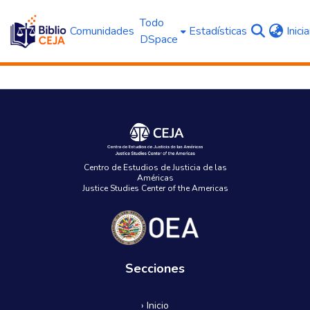
Todo
Comunidades
Estadísticas
Inici
DSpace
Centro de Estudios de Justicia de las
Américas
Justice Studies Center of the Americas
Secciones
› Inicio