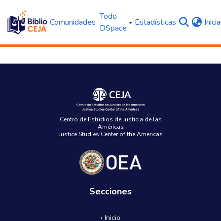
Todo
Comunidades
Estadísticas
Inici
DSpace
Centro de Estudios de Justicia de las
Américas
Justice Studies Center of the Americas
Secciones
› Inicio