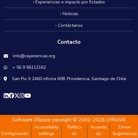
› Experiencias e impacto por Estados
› Noticias
› Contáctanos
Contacto
info@cejamericas.org
+ 56 9 56112162
San Pio X 2460 oficina 608. Providencia, Santiago de Chile
Software DSpace
copyright © 2002-2026
LYRASIS
Accessibility
Política
Acuerdo
Enviar
Configuración
settings
de
de
Sugerencias