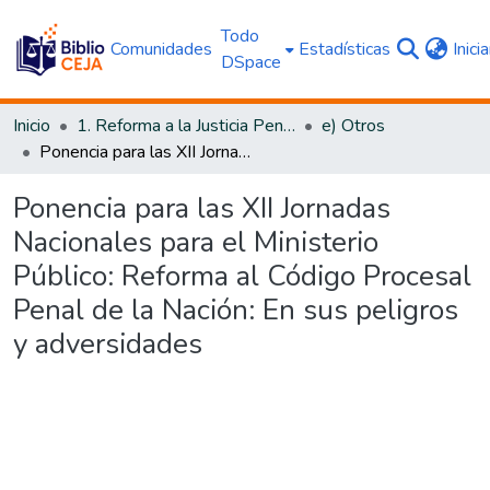
Todo
Comunidades
Estadísticas
Inici
DSpace
Inicio
1. Reforma a la Justicia Penal
e) Otros
Ponencia para las XII Jornadas Nacionales para el Ministerio Público: Reforma al Código Procesal Penal de la Nación: En sus peligros y adversidades
Ponencia para las XII Jornadas
Nacionales para el Ministerio
Público: Reforma al Código Procesal
Penal de la Nación: En sus peligros
y adversidades