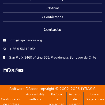
› Noticias
› Contáctanos
Contacto
info@cejamericas.org
+ 56 9 56112162
San Pio X 2460 oficina 608. Providencia, Santiago de Chile
Software DSpace
copyright © 2002-2026
LYRASIS
Accessibility
Política
Acuerdo
Enviar
Configuración
settings
de
de
Sugerencias
de cookies
privacidad
usuario