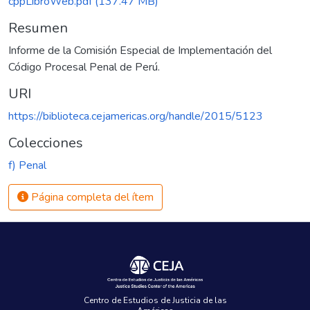
cppLibroWeb.pdf
(137.47 MB)
Resumen
Informe de la Comisión Especial de Implementación del
Código Procesal Penal de Perú.
URI
https://biblioteca.cejamericas.org/handle/2015/5123
Colecciones
f) Penal
Página completa del ítem
Centro de Estudios de Justicia de las