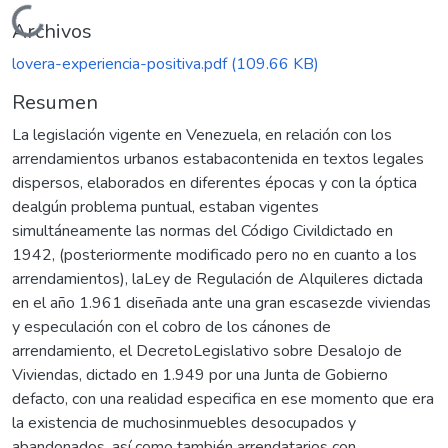
Cargando...
Archivos
lovera-experiencia-positiva.pdf
(109.66 KB)
Resumen
La legislación vigente en Venezuela, en relación con los
arrendamientos urbanos estabacontenida en textos legales
dispersos, elaborados en diferentes épocas y con la óptica
dealgún problema puntual, estaban vigentes
simultáneamente las normas del Código Civildictado en
1942, (posteriormente modificado pero no en cuanto a los
arrendamientos), laLey de Regulación de Alquileres dictada
en el año 1.961 diseñada ante una gran escasezde viviendas
y especulación con el cobro de los cánones de
arrendamiento, el DecretoLegislativo sobre Desalojo de
Viviendas, dictado en 1.949 por una Junta de Gobierno
defacto, con una realidad especifica en ese momento que era
la existencia de muchosinmuebles desocupados y
abandonados, así como también arrendatarios con