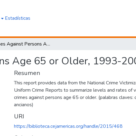
e
Estadísticas
Crimes Against Persons Age 65 or Older, 1993-2002 (2005)
ns Age 65 or Older, 1993-20
Resumen
This report provides data from the National Crime Victimi
Uniform Crime Reports to summarize levels and rates of v
crimes against persons age 65 or older. (palabras claves: 
ancianos)
URI
https://biblioteca.cejamericas.org/handle/2015/468