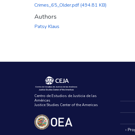
Crimes_65_Older.pdf
(494.81 KB)
Authors
Patsy Klaus
Centro de Estudios de Justicia de las
Américas
Justice Studies Center of the Americas
› Pr