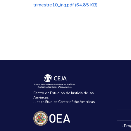
trimestre10_ing.pdf
(64.85 KB)
Centro de Estudios de Justicia de las
Américas
Justice Studies Center of the Americas
› Pr