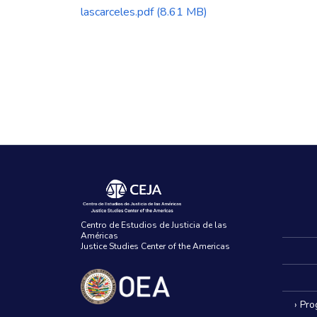
lascarceles.pdf
(8.61 MB)
Centro de Estudios de Justicia de las
Américas
Justice Studies Center of the Americas
› Pr