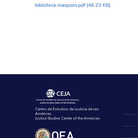
biblioteca-maspons.pdf
(46.23 KB)
Centro de Estudios de Justicia de las
Américas
Justice Studies Center of the Americas