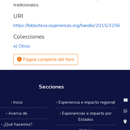
tradicionales.
URI
https://biblioteca.cejamericas.org/handle/2015/3256
Colecciones
e) Otros
Página completa del ítem
Secciones
› Inicio
› Experiencia e impacto regional
› Acerca de
› Experiencias e impacto por
Estados
› ¿Qué hacemos?