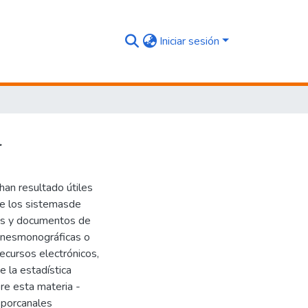
Iniciar sesión
l
an resultado útiles
de los sistemasde
ntes y documentos de
ionesmonográficas o
recursos electrónicos,
la estadística
bre esta materia -
 porcanales