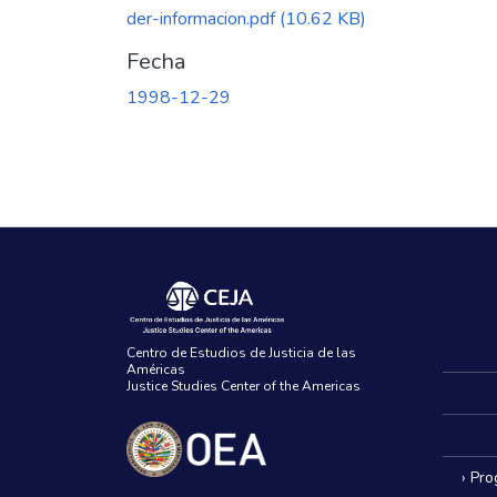
der-informacion.pdf
(10.62 KB)
Fecha
1998-12-29
Centro de Estudios de Justicia de las
Américas
Justice Studies Center of the Americas
› Pr