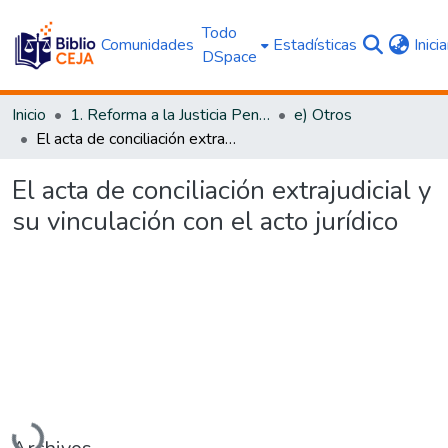
Todo
Comunidades
Estadísticas
Inici
DSpace
Inicio
1. Reforma a la Justicia Penal
e) Otros
El acta de conciliación extrajudicial y su vinculación con el acto jurídico
El acta de conciliación extrajudicial y
su vinculación con el acto jurídico
Cargando...