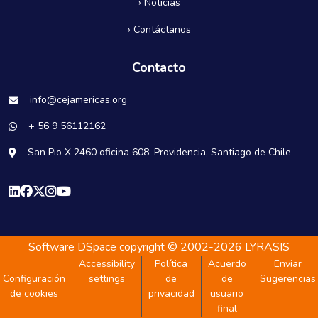
› Noticias
› Contáctanos
Contacto
info@cejamericas.org
+ 56 9 56112162
San Pio X 2460 oficina 608. Providencia, Santiago de Chile
Software DSpace
copyright © 2002-2026
LYRASIS
Accessibility
Política
Acuerdo
Enviar
Configuración
settings
de
de
Sugerencias
de cookies
privacidad
usuario
final