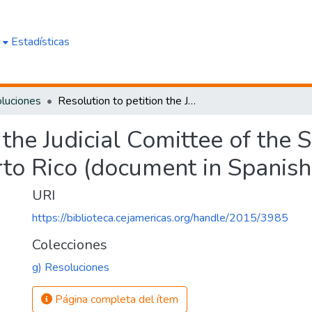
e
Estadísticas
luciones
Resolution to petition the Judicial Comittee of the Senate to review the Criminal Code of Puerto Rico (document in Spanish)
 the Judicial Comittee of the 
to Rico (document in Spanish
URI
https://biblioteca.cejamericas.org/handle/2015/3985
Colecciones
g) Resoluciones
Página completa del ítem