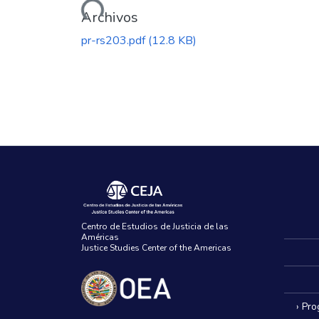
Cargando...
Archivos
pr-rs203.pdf
(12.8 KB)
Centro de Estudios de Justicia de las
Américas
Justice Studies Center of the Americas
› Pr