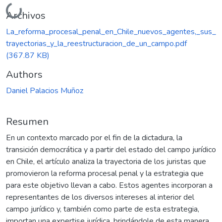
Cargando...
Archivos
La_reforma_procesal_penal_en_Chile_nuevos_agentes,_sus_
trayectorias_y_la_reestructuracion_de_un_campo.pdf
(367.87 KB)
Authors
Daniel Palacios Muñoz
Resumen
En un contexto marcado por el fin de la dictadura, la
transición democrática y a partir del estado del campo jurídico
en Chile, el artículo analiza la trayectoria de los juristas que
promovieron la reforma procesal penal y la estrategia que
para este objetivo llevan a cabo. Estos agentes incorporan a
representantes de los diversos intereses al interior del
campo jurídico y, también como parte de esta estrategia,
importan una expertise jurídica, brindándole de esta manera