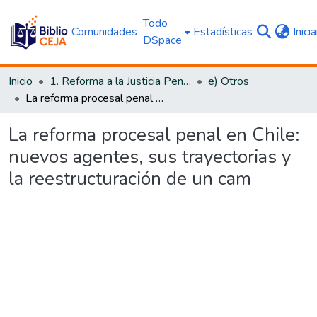
Todo
Comunidades
Estadísticas
Inici
DSpace
Inicio
1. Reforma a la Justicia Penal
e) Otros
La reforma procesal penal en Chile: nuevos agentes, sus trayectorias y la reestructuración de un cam
La reforma procesal penal en Chile:
nuevos agentes, sus trayectorias y
la reestructuración de un cam