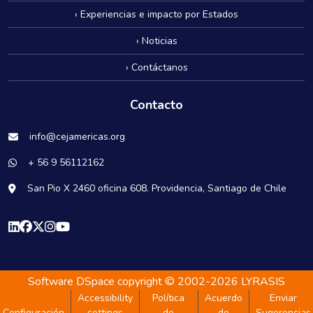
› Experiencias e impacto por Estados
› Noticias
› Contáctanos
Contacto
info@cejamericas.org
+ 56 9 56112162
San Pio X 2460 oficina 608. Providencia, Santiago de Chile
Software DSpace
copyright © 2002-2026
LYRASIS
Accessibility
Política
Acuerdo
Enviar
Configuración
settings
de
de
Sugerencias