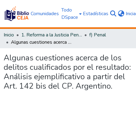
Todo
Comunidades
Estadísticas
Inici
DSpace
Inicio
1. Reforma a la Justicia Penal
f) Penal
Algunas cuestiones acerca de los delitos cualificados por el resultado: Análisis ejemplificativo a partir del Art. 142 bis del CP. Argentino.
Algunas cuestiones acerca de los
delitos cualificados por el resultado:
Análisis ejemplificativo a partir del
Art. 142 bis del CP. Argentino.