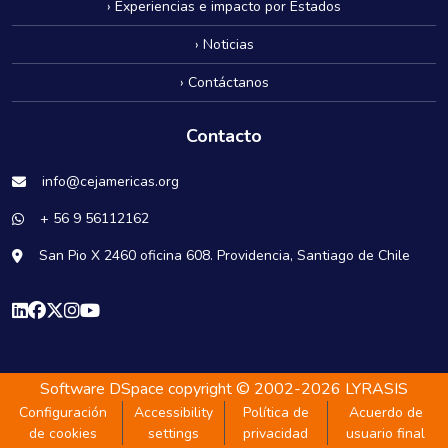
› Experiencias e impacto por Estados
› Noticias
› Contáctanos
Contacto
info@cejamericas.org
+ 56 9 56112162
San Pio X 2460 oficina 608. Providencia, Santiago de Chile
Software DSpace
copyright © 2002-2026
LYRASIS
Configuración
Accessibility
Política de
Acuerdo de
de cookies
settings
privacidad
usuario final