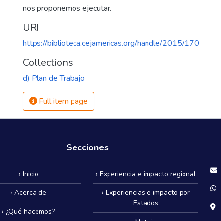
nos proponemos ejecutar.
URI
https://biblioteca.cejamericas.org/handle/2015/170
Collections
d) Plan de Trabajo
Full item page
Secciones
› Inicio
› Experiencia e impacto regional
› Acerca de
› Experiencias e impacto por
Estados
› ¿Qué hacemos?