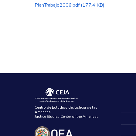
PlanTrabajo2006.pdf
(177.4 KB)
Centro de Estudios de Justicia de las
Américas
Justice Studies Center of the Americas