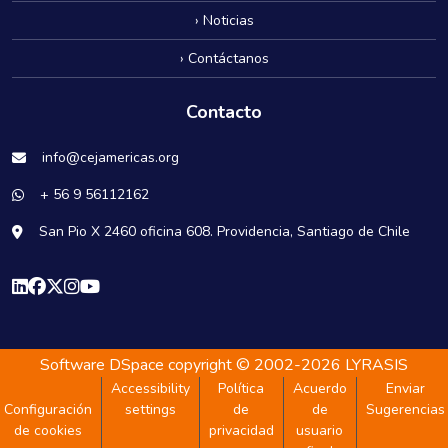
› Noticias
› Contáctanos
Contacto
info@cejamericas.org
+ 56 9 56112162
San Pio X 2460 oficina 608. Providencia, Santiago de Chile
Software DSpace
copyright © 2002-2026
LYRASIS
Accessibility
Política
Acuerdo
Enviar
Configuración
settings
de
de
Sugerencias
de cookies
privacidad
usuario