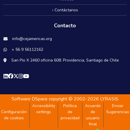
› Contáctanos
Contacto
info@cejamericas.org
+ 56 9 56112162
San Pio X 2460 oficina 608. Providencia, Santiago de Chile
Software DSpace
copyright © 2002-2026
LYRASIS
Accessibility
Política
Acuerdo
Enviar
Configuración
settings
de
de
Sugerencias
de cookies
privacidad
usuario
final