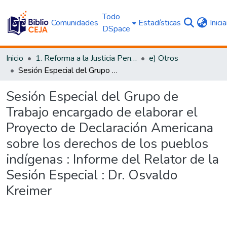
Todo
Comunidades
Estadísticas
Inici
DSpace
Inicio
1. Reforma a la Justicia Penal
e) Otros
Sesión Especial del Grupo de Trabajo encargado de elaborar el Proyecto de Declaración Americana sobre los derechos de los pueblos indígenas : Informe del Relator de la Sesión Especial : Dr. Osvaldo Kreimer
Sesión Especial del Grupo de
Trabajo encargado de elaborar el
Proyecto de Declaración Americana
sobre los derechos de los pueblos
indígenas : Informe del Relator de la
Sesión Especial : Dr. Osvaldo
Kreimer