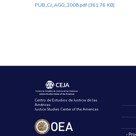
PUB_CJ_AGO_2008.pdf
(361.76 KB)
Centro de Estudios de Justicia de las
Américas
Justice Studies Center of the Americas
› Pr