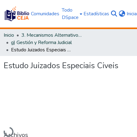
Todo
Comunidades
Estadísticas
Inici
DSpace
Inicio
3. Mecanismos Alternativos al Proceso Judicial
g) Gestión y Reforma Judicial
Estudo Juizados Especiais Civeis
Estudo Juizados Especiais Civeis
Cargando...
Archivos