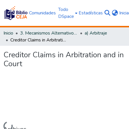
Todo
Comunidades
Estadísticas
Inici
DSpace
Inicio
3. Mecanismos Alternativos al Proceso Judicial
a) Arbitraje
Creditor Claims in Arbitration and in Court
Creditor Claims in Arbitration and in
Court
Cargando...