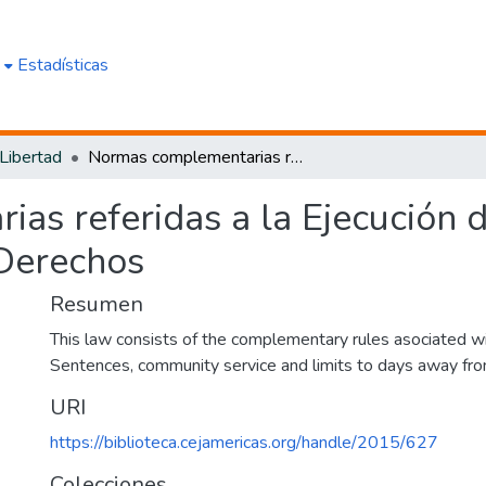
e
Estadísticas
 Libertad
Normas complementarias referidas a la Ejecución de Sentencias de Penas Limitativas de Derechos
as referidas a la Ejecución 
 Derechos
Resumen
This law consists of the complementary rules asociated wi
Sentences, community service and limits to days away from
URI
https://biblioteca.cejamericas.org/handle/2015/627
Colecciones