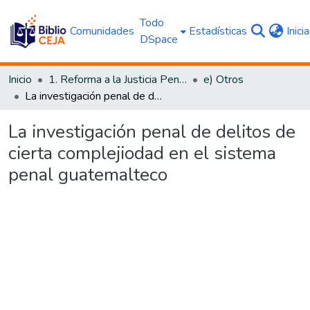
Todo
Comunidades
Estadísticas
Inici
DSpace
Inicio
1. Reforma a la Justicia Penal
e) Otros
La investigación penal de delitos de cierta complejiodad en el sistema penal guatemalteco
La investigación penal de delitos de
cierta complejiodad en el sistema
penal guatemalteco