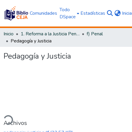
Todo
Comunidades
Estadísticas
Inici
DSpace
Inicio
1. Reforma a la Justicia Penal
f) Penal
Pedagogía y Justicia
Pedagogía y Justicia
ando...
Archivos