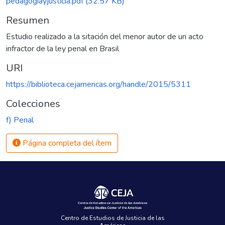
pedagogiayjusticia.pdf
(32.57 KB)
Resumen
Estudio realizado a la sitación del menor autor de un acto
infractor de la ley penal en Brasil
URI
https://biblioteca.cejamericas.org/handle/2015/5311
Colecciones
f) Penal
Página completa del ítem
Centro de Estudios de Justicia de las