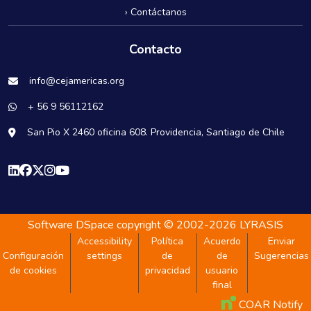
› Contáctanos
Contacto
info@cejamericas.org
+ 56 9 56112162
San Pio X 2460 oficina 608. Providencia, Santiago de Chile
Software DSpace
copyright © 2002-2026
LYRASIS
Accessibility
Política
Acuerdo
Enviar
Configuración
settings
de
de
Sugerencias
de cookies
privacidad
usuario
final
COAR Notify