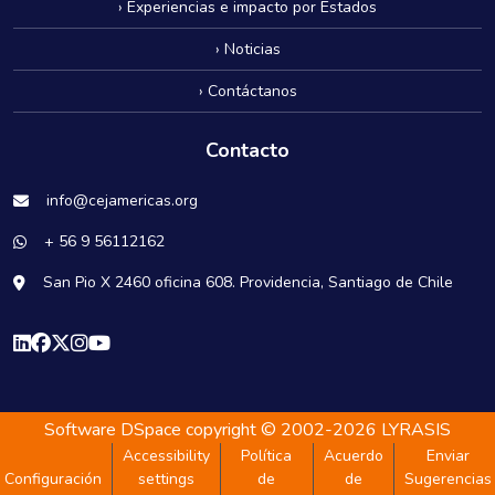
› Experiencias e impacto por Estados
› Noticias
› Contáctanos
Contacto
info@cejamericas.org
+ 56 9 56112162
San Pio X 2460 oficina 608. Providencia, Santiago de Chile
Software DSpace
copyright © 2002-2026
LYRASIS
Accessibility
Política
Acuerdo
Enviar
Configuración
settings
de
de
Sugerencias