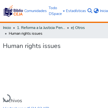
Todo
Comunidades
Estadísticas
Inici
DSpace
Inicio
1. Reforma a la Justicia Penal
e) Otros
Human rights issues
Human rights issues
Cargando...
Archivos