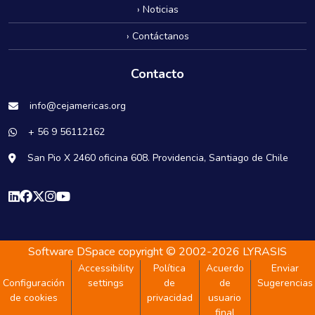
› Noticias
› Contáctanos
Contacto
info@cejamericas.org
+ 56 9 56112162
San Pio X 2460 oficina 608. Providencia, Santiago de Chile
Software DSpace
copyright © 2002-2026
LYRASIS
Accessibility
Política
Acuerdo
Enviar
Configuración
settings
de
de
Sugerencias
de cookies
privacidad
usuario
final