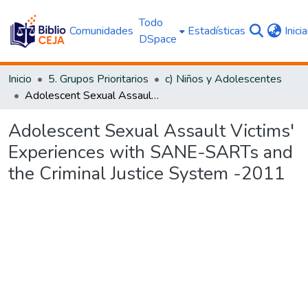
Todo
Comunidades
Estadísticas
Inici
DSpace
Inicio
5. Grupos Prioritarios
c) Niños y Adolescentes
Adolescent Sexual Assault Victims' Experiences with SANE-SARTs and the Criminal Justice System -2011
Adolescent Sexual Assault Victims'
Experiences with SANE-SARTs and
the Criminal Justice System -2011