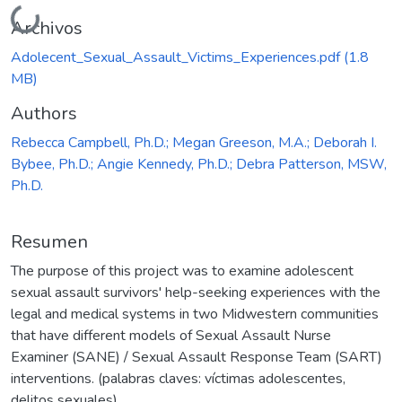
Cargando...
Archivos
Adolecent_Sexual_Assault_Victims_Experiences.pdf
(1.8
MB)
Authors
Rebecca Campbell, Ph.D.; Megan Greeson, M.A.; Deborah I.
Bybee, Ph.D.; Angie Kennedy, Ph.D.; Debra Patterson, MSW,
Ph.D.
Resumen
The purpose of this project was to examine adolescent
sexual assault survivors' help-seeking experiences with the
legal and medical systems in two Midwestern communities
that have different models of Sexual Assault Nurse
Examiner (SANE) / Sexual Assault Response Team (SART)
interventions. (palabras claves: víctimas adolescentes,
delitos sexuales)