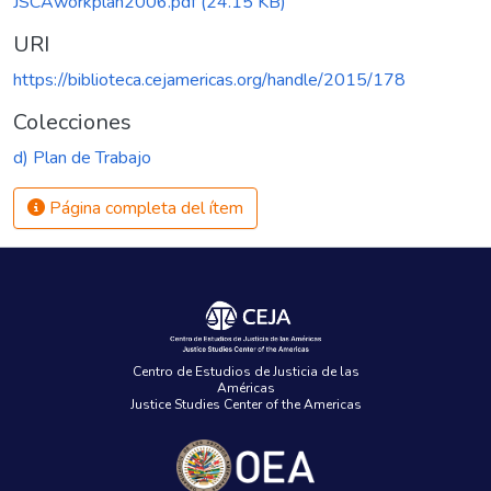
JSCAworkplan2006.pdf
(24.15 KB)
URI
https://biblioteca.cejamericas.org/handle/2015/178
Colecciones
d) Plan de Trabajo
Página completa del ítem
Centro de Estudios de Justicia de las
Américas
Justice Studies Center of the Americas