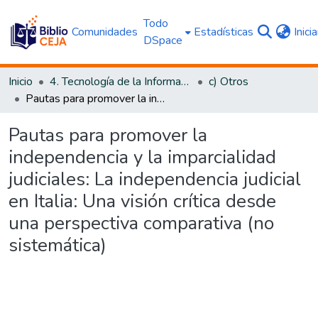
Todo
Comunidades
Estadísticas
Inici
DSpace
Inicio
4. Tecnología de la Información y Transparencia
c) Otros
Pautas para promover la independencia y la imparcialidad judiciales: La independencia judicial en Italia: Una visión crítica desde una perspectiva comparativa (no sistemática)
Pautas para promover la
independencia y la imparcialidad
judiciales: La independencia judicial
en Italia: Una visión crítica desde
una perspectiva comparativa (no
sistemática)