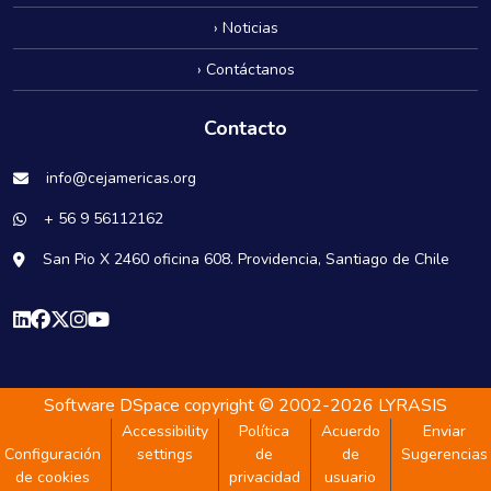
› Noticias
› Contáctanos
Contacto
info@cejamericas.org
+ 56 9 56112162
San Pio X 2460 oficina 608. Providencia, Santiago de Chile
Software DSpace
copyright © 2002-2026
LYRASIS
Accessibility
Política
Acuerdo
Enviar
Configuración
settings
de
de
Sugerencias
de cookies
privacidad
usuario