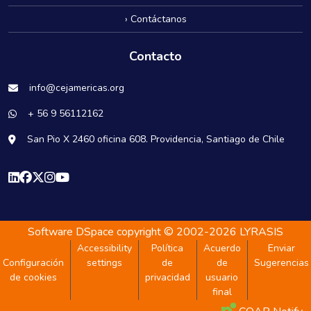
› Contáctanos
Contacto
info@cejamericas.org
+ 56 9 56112162
San Pio X 2460 oficina 608. Providencia, Santiago de Chile
Software DSpace
copyright © 2002-2026
LYRASIS
Accessibility
Política
Acuerdo
Enviar
Configuración
settings
de
de
Sugerencias
de cookies
privacidad
usuario
final