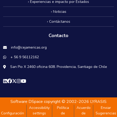
› Experiencias e impacto por Estados
› Noticias
› Contáctanos
Contacto
info@cejamericas.org
+ 56 9 56112162
San Pio X 2460 oficina 608. Providencia, Santiago de Chile
Software DSpace
copyright © 2002-2026
LYRASIS
Accessibility
Política
Acuerdo
Enviar
Configuración
settings
de
de
Sugerencias