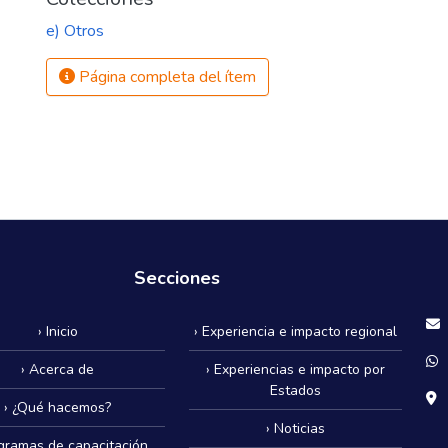
e) Otros
Página completa del ítem
Secciones
› Inicio
› Experiencia e impacto regional
› Acerca de
› Experiencias e impacto por
Estados
› ¿Qué hacemos?
› Noticias
ogramas de capacitación