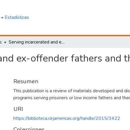
e
Estadísticas
s
Serving incarcerated and ex-offender fathers and their families: a review of the field
nd ex-offender fathers and th
Resumen
This publication is a review of materials developed and d
programs serving prisoners or low income fathers and their
URI
https://biblioteca.cejamericas.org/handle/2015/3422
Colecciones