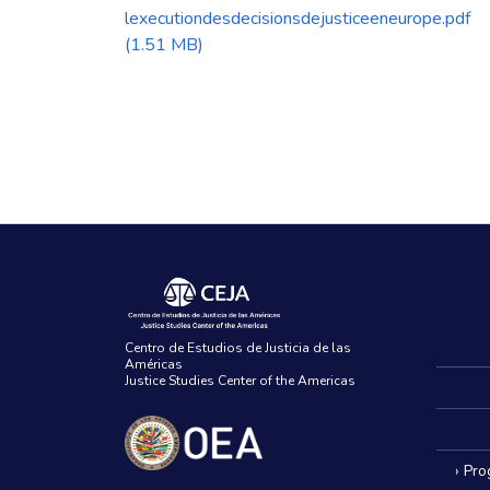
lexecutiondesdecisionsdejusticeeneurope.pdf
(1.51 MB)
Centro de Estudios de Justicia de las
Américas
Justice Studies Center of the Americas
› Pr