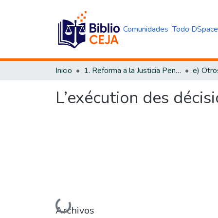
Comunidades
Todo DSpac
Inicio
1. Reforma a la Justicia Penal
e) Otro
L’exécution des décis
Cargando...
Archivos