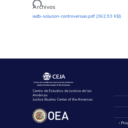
Cargando...
Archivos
iadb-solucion-controversias.pdf
(362.93 KB)
Centro de Estudios de Justicia de las
Américas
Justice Studies Center of the Americas
› Pr