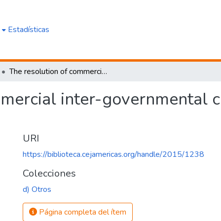
e
Estadísticas
The resolution of commercial inter-governmental conflicts: Multilateral and regional
mercial inter-governmental con
URI
https://biblioteca.cejamericas.org/handle/2015/1238
Colecciones
d) Otros
Página completa del ítem