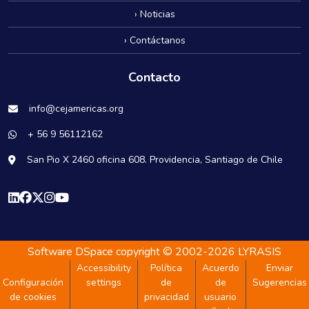
› Noticias
› Contáctanos
Contacto
info@cejamericas.org
+ 56 9 56112162
San Pio X 2460 oficina 608. Providencia, Santiago de Chile
Software DSpace
copyright © 2002-2026
LYRASIS
Accessibility
Política
Acuerdo
Enviar
Configuración
settings
de
de
Sugerencias
de cookies
privacidad
usuario