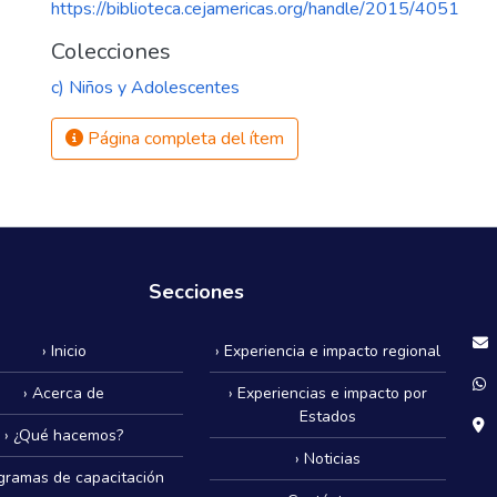
https://biblioteca.cejamericas.org/handle/2015/4051
Colecciones
c) Niños y Adolescentes
Página completa del ítem
Secciones
› Inicio
› Experiencia e impacto regional
› Acerca de
› Experiencias e impacto por
Estados
› ¿Qué hacemos?
› Noticias
ogramas de capacitación