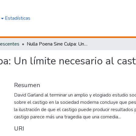
e
Estadísticas
lescentes
Nulla Poena Sine Culpa: Un límite necesario al castigo penal de adolescentes
a: Un límite necesario al cas
Resumen
David Garland al terminar un amplio y elogiado estudio soci
sobre el castigo en la sociedad moderna concluye que pese 
la ilustración de que el castigo puede producir resultados p
castigo parece más una tragedia que una comedia...
URI