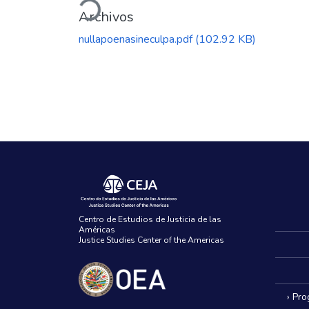
Archivos
nullapoenasineculpa.pdf
(102.92 KB)
Centro de Estudios de Justicia de las
Américas
Justice Studies Center of the Americas
› Pr