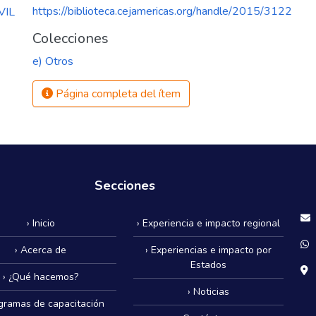
https://biblioteca.cejamericas.org/handle/2015/3122
VIL
Colecciones
e) Otros
Página completa del ítem
Secciones
› Inicio
› Experiencia e impacto regional
› Acerca de
› Experiencias e impacto por
Estados
› ¿Qué hacemos?
› Noticias
ogramas de capacitación