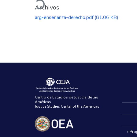
Archivos
arg-ensenanza-derecho.pdf
(81.06 KB)
Centro de Estudios de Justicia de las
Américas
Justice Studies Center of the Americas
› Pr