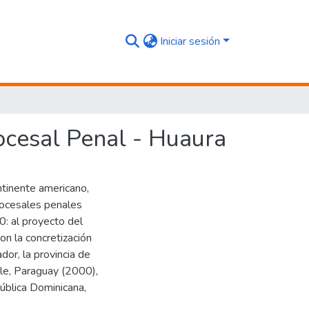
Iniciar sesión
ocesal Penal - Huaura
ntinente americano,
procesales penales
90: al proyecto del
on la concretización
or, la provincia de
le, Paraguay (2000),
ública Dominicana,