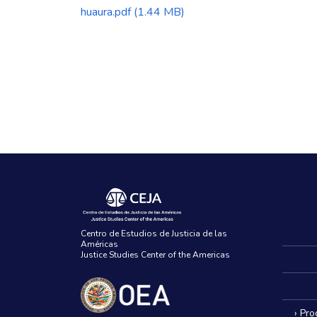
huaura.pdf
(1.44 MB)
Centro de Estudios de Justicia de las
Américas
Justice Studies Center of the Americas
› Pr