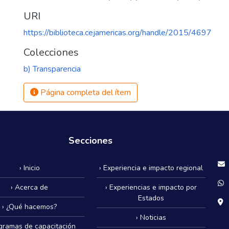
URI
https://biblioteca.cejamericas.org/handle/2015/4697
Colecciones
b) Transparencia
Página completa del ítem
Secciones
› Inicio
› Experiencia e impacto regional
› Acerca de
› Experiencias e impacto por
Estados
› ¿Qué hacemos?
› Noticias
ogramas de capacitación