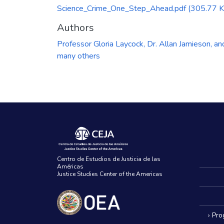
Science_Crime_One_Step_Ahead.pdf
(305.77 K
Authors
Professor Gloria Laycock, Dr. Allan Jamieson, an
many others
Centro de Estudios de Justicia de las
Américas
Justice Studies Center of the Americas
› Pr