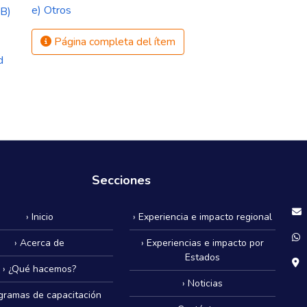
e) Otros
B)
Página completa del ítem
d
Secciones
› Inicio
› Experiencia e impacto regional
› Acerca de
› Experiencias e impacto por
Estados
› ¿Qué hacemos?
› Noticias
ogramas de capacitación