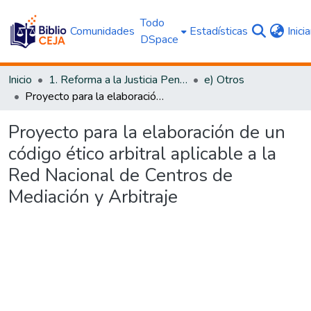
Todo
Comunidades
Estadísticas
Inici
DSpace
Inicio
1. Reforma a la Justicia Penal
e) Otros
Proyecto para la elaboración de un código ético arbitral aplicable a la Red Nacional de Centros de Mediación y Arbitraje
Proyecto para la elaboración de un
código ético arbitral aplicable a la
Red Nacional de Centros de
Mediación y Arbitraje