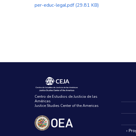
per-educ-legal.pdf
(29.81 KB)
Centro de Estudios de Justicia de las
Américas
Justice Studies Center of the Americas
› Pr